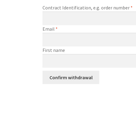
Contract Identification, e.g. order number
*
Email
*
E
First name
m
a
i
Confirm withdrawal
l
(
r
e
p
e
a
t