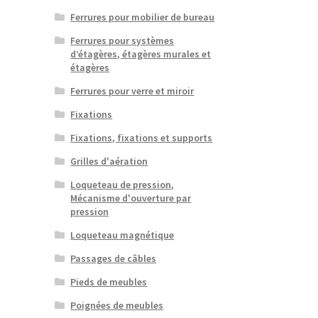
Ferrures pour mobilier de bureau
Ferrures pour systèmes
d’étagères, étagères murales et
étagères
Ferrures pour verre et miroir
Fixations
Fixations, fixations et supports
Grilles d'aération
Loqueteau de pression,
Mécanisme d'ouverture par
pression
Loqueteau magnétique
Passages de câbles
Pieds de meubles
Poignées de meubles