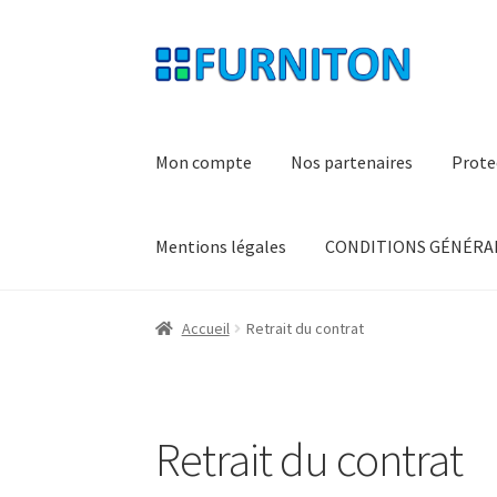
Aller
Aller
à
au
la
contenu
navigation
Mon compte
Nos partenaires
Prote
Mentions légales
CONDITIONS GÉNÉRAL
Accueil
Retrait du contrat
Retrait du contrat