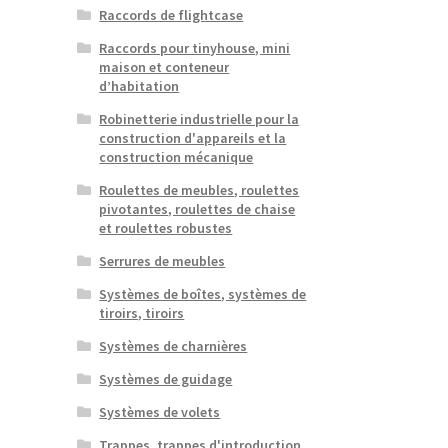
Raccords de flightcase
Raccords pour tinyhouse, mini
maison et conteneur
d’habitation
Robinetterie industrielle pour la
construction d'appareils et la
construction mécanique
Roulettes de meubles, roulettes
pivotantes, roulettes de chaise
et roulettes robustes
Serrures de meubles
Systèmes de boîtes, systèmes de
tiroirs, tiroirs
Systèmes de charnières
Systèmes de guidage
Systèmes de volets
Trappes, trappes d'introduction,