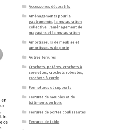
Accessoires décoratifs
Aménagements pour la
gastronomie, la restauration
collective, l’aménagement de
magasins et la restauration
Amortisseurs de meubles et
amortisseurs de porte
Autres ferrures
Crochets, patères, crochets à
serviettes, crochets robustes,
crochets à corde
Fermetures et supports
Ferrures de meubles et de
é en
bâtiments en bois
our
,
Ferrures de portes coulissantes
ble.
e de
Ferrures de table
k