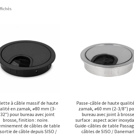
Trié
ffichés
par
popularité
lette à câble massif de haute
Passe-câble de haute qualit
alité en zamak, ⌀80 mm (3-
zamak, ⌀60 mm (2-3/8″) p
/32″) pour bureau avec joint
bureau avec joint à brosse
brosse, finition : noire.
surface : aspect acier inoxyda
minement de câbles de table
Guide-câbles de table Passag
 sortie de câble depuis SISO /
câbles de SISO / Danemar