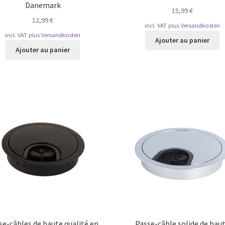
Danemark
15,99
€
12,99
€
incl. VAT
plus
Versandkosten
incl. VAT
plus
Versandkosten
Ajouter au panier
Ajouter au panier
se-câbles de haute qualité en
Passe-câble solide de hau