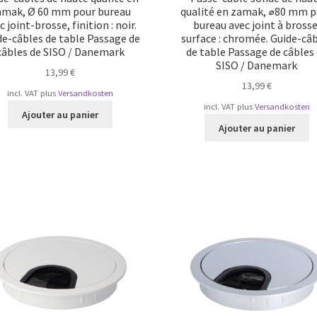
amak, Ø 60 mm pour bureau
qualité en zamak, ⌀80 mm p
c joint-brosse, finition : noir.
bureau avec joint à brosse
de-câbles de table Passage de
surface : chromée. Guide-câ
câbles de SISO / Danemark
de table Passage de câbles
SISO / Danemark
13,99
€
13,99
€
incl. VAT
plus
Versandkosten
incl. VAT
plus
Versandkosten
Ajouter au panier
Ajouter au panier