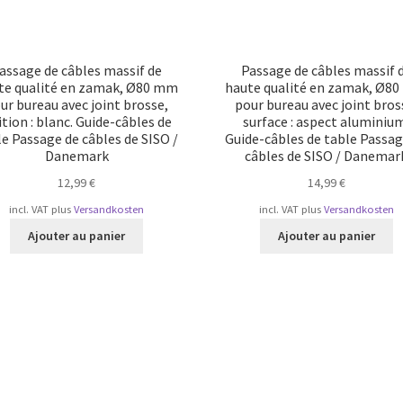
assage de câbles massif de
Passage de câbles massif 
te qualité en zamak, Ø80 mm
haute qualité en zamak, Ø8
ur bureau avec joint brosse,
pour bureau avec joint bros
ition : blanc. Guide-câbles de
surface : aspect aluminiu
e Passage de câbles de SISO /
Guide-câbles de table Passag
Danemark
câbles de SISO / Danemar
12,99
€
14,99
€
incl. VAT
plus
Versandkosten
incl. VAT
plus
Versandkosten
Ajouter au panier
Ajouter au panier