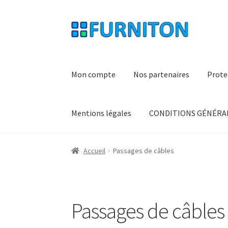
Aller
Aller
à
au
la
contenu
navigation
Mon compte
Nos partenaires
Prote
Mentions légales
CONDITIONS GÉNÉRAL
Accueil
Passages de câbles
Passages de câbles