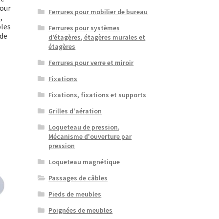
our
Ferrures pour mobilier de bureau
,
bles
Ferrures pour systèmes
 de
d’étagères, étagères murales et
étagères
Ferrures pour verre et miroir
Fixations
Fixations, fixations et supports
Grilles d'aération
Loqueteau de pression,
Mécanisme d'ouverture par
pression
Loqueteau magnétique
Passages de câbles
Pieds de meubles
Poignées de meubles