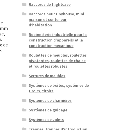
Raccords de flightcase
Raccords pour tinyhouse, mini
maison et conteneur
de
d’habitation
0 mm
se,
Robinetterie industrielle pour la
m.
construction d'appareils et la
e de
construction mécanique
k
Roulettes de meubles, roulettes
pivotantes, roulettes de chaise
et roulettes robustes
Serrures de meubles
Systèmes de boîtes, systèmes de
tiroirs, tiroirs
Systèmes de charnières
Systèmes de guidage
Systèmes de volets
Trappes, trappes d'introduction,