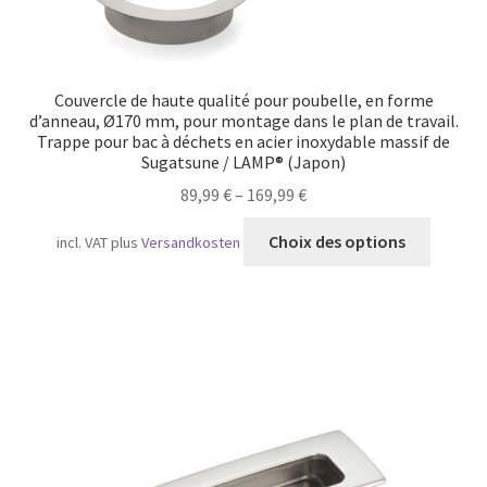
Couvercle de haute qualité pour poubelle, en forme
d’anneau, Ø170 mm, pour montage dans le plan de travail.
Trappe pour bac à déchets en acier inoxydable massif de
Sugatsune / LAMP® (Japon)
89,99
€
–
169,99
€
Ce
Choix des options
incl. VAT
plus
Versandkosten
produit
a
plusieu
variatio
Les
option
peuven
être
choisie