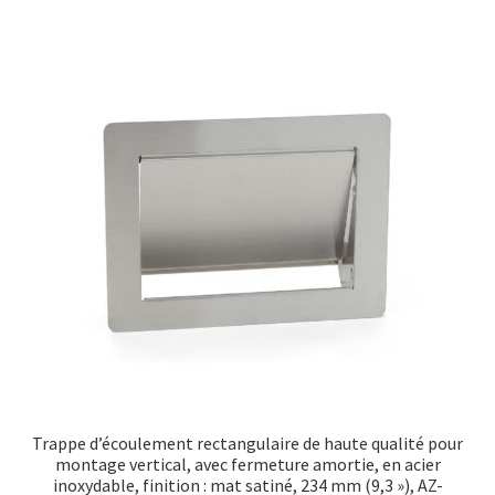
plusieu
variatio
Les
option
peuven
être
choisie
sur
la
page
du
produit
Trappe d’écoulement rectangulaire de haute qualité pour
montage vertical, avec fermeture amortie, en acier
inoxydable, finition : mat satiné, 234 mm (9,3 »), AZ-