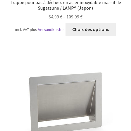
Trappe pour bac à déchets en acier inoxydable massif de
Sugatsune / LAMP® (Japon)
64,99
€
–
109,99
€
Ce
Choix des options
incl. VAT
plus
Versandkosten
produit
a
plusieu
variatio
Les
option
peuven
être
choisie
sur
la
page
du
produit