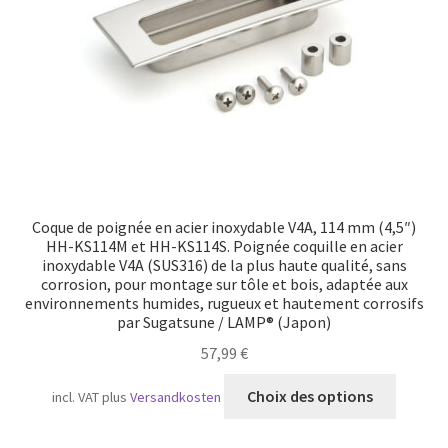
sur
la
page
du
produit
Coque de poignée en acier inoxydable V4A, 114 mm (4,5″)
HH-KS114M et HH-KS114S. Poignée coquille en acier
inoxydable V4A (SUS316) de la plus haute qualité, sans
corrosion, pour montage sur tôle et bois, adaptée aux
environnements humides, rugueux et hautement corrosifs
par Sugatsune / LAMP® (Japon)
57,99
€
Ce
Choix des options
incl. VAT
plus
Versandkosten
produit
a