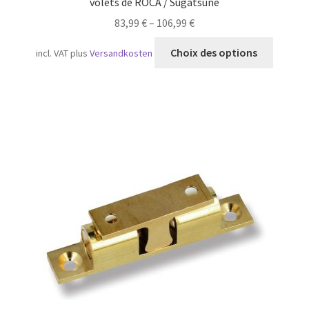
volets de ROCA / Sugatsune
83,99
€
–
106,99
€
Ce
Choix des options
incl. VAT
plus
Versandkosten
produit
a
plusieu
variatio
Les
option
peuven
être
choisie
sur
la
page
du
produit