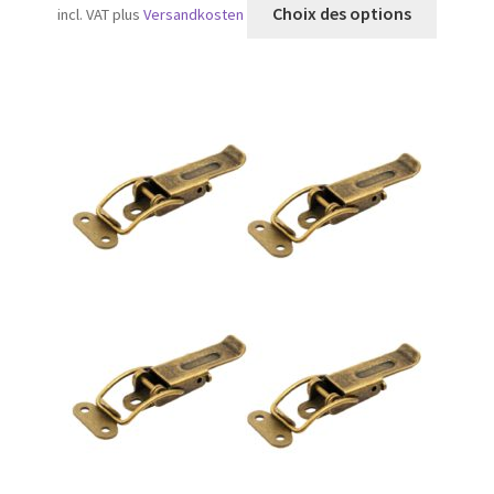
Ce
Choix des options
incl. VAT
plus
Versandkosten
produit
a
plusieu
variatio
Les
option
peuven
être
choisie
sur
la
page
du
produit