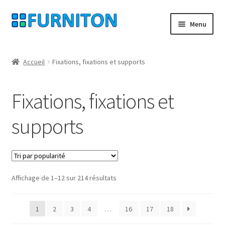
Aller
Aller
Menu
à
au
la
contenu
Mon compte
navigation
Accueil
Fixations, fixations et supports
Nos partenaires
Fixations, fixations et
Protection des données
supports
Droit de rétractation
Contact
Trié
Affichage de 1–12 sur 214 résultats
Mentions légales
par
popularité
CONDITIONS GÉNÉRALES DE VENTE
1
2
3
4
…
16
17
18