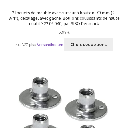
2 loquets de meuble avec curseur à bouton, 70 mm (2-
3/4″), décalage, avec gâche. Boulons coulissants de haute
qualité 22.06.040, par SISO Denmark
5,99
€
Ce
Choix des options
incl. VAT
plus
Versandkosten
produit
a
plusieu
variatio
Les
option
peuven
être
choisie
sur
la
page