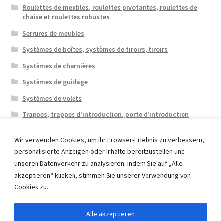
Roulettes de meubles, roulettes pivotantes, roulettes de
chaise et roulettes robustes
Serrures de meubles
Systèmes de boîtes, systèmes de tiroirs, tiroirs
Systèmes de charnières
Systèmes de guidage
Systèmes de volets
Trappes, trappes d'introduction, porte d'introduction
Wir verwenden Cookies, um Ihr Browser-Erlebnis zu verbessern,
personalisierte Anzeigen oder Inhalte bereitzustellen und
unseren Datenverkehr zu analysieren. Indem Sie auf „Alle
akzeptieren“ klicken, stimmen Sie unserer Verwendung von
© 2026 Eruon Trade UG, Germany, member of the ERUON
Cookies zu.
Group. High quality Furniture Fittings and Components
Alle akzeptieren