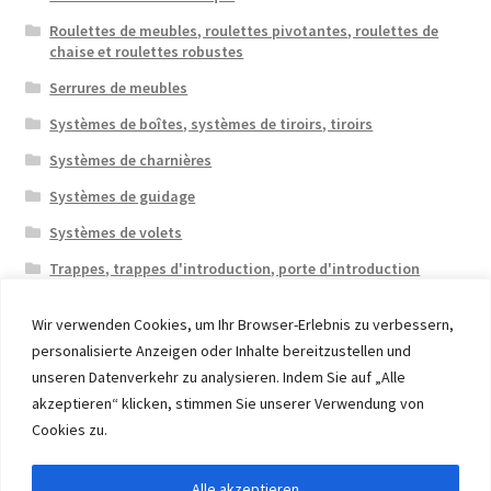
Roulettes de meubles, roulettes pivotantes, roulettes de
chaise et roulettes robustes
Serrures de meubles
Systèmes de boîtes, systèmes de tiroirs, tiroirs
Systèmes de charnières
Systèmes de guidage
Systèmes de volets
Trappes, trappes d'introduction, porte d'introduction
Wir verwenden Cookies, um Ihr Browser-Erlebnis zu verbessern,
personalisierte Anzeigen oder Inhalte bereitzustellen und
unseren Datenverkehr zu analysieren. Indem Sie auf „Alle
akzeptieren“ klicken, stimmen Sie unserer Verwendung von
© 2026 Eruon Trade UG, Germany, member of the ERUON
Cookies zu.
Group. High quality Furniture Fittings and Components
Alle akzeptieren