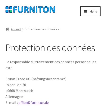
Aller
Aller
Menu
à
au
la
contenu
Mon compte
navigation
Accueil
Protection des données
Nos partenaires
Protection des données
Protection des données
Droit de rétractation
Le responsable du traitement des données personnelles
est :
Contact
Eruon Trade UG (haftungsbeschränkt)
In der Loh 20
Mentions légales
40668 Meerbusch
Allemagne
CONDITIONS GÉNÉRALES DE VENTE
E-mail :
office@furniton.de