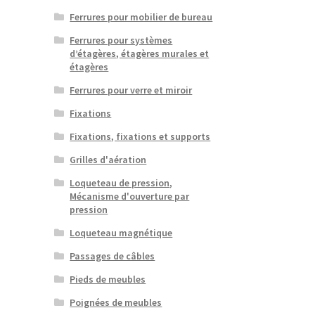
Ferrures pour mobilier de bureau
Ferrures pour systèmes
d’étagères, étagères murales et
étagères
Ferrures pour verre et miroir
Fixations
Fixations, fixations et supports
Grilles d'aération
Loqueteau de pression,
Mécanisme d'ouverture par
pression
Loqueteau magnétique
Passages de câbles
Pieds de meubles
Poignées de meubles