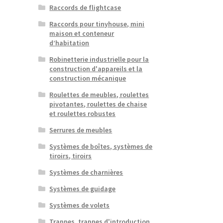
Raccords de flightcase
Raccords pour tinyhouse, mini
maison et conteneur
d’habitation
Robinetterie industrielle pour la
construction d'appareils et la
construction mécanique
Roulettes de meubles, roulettes
pivotantes, roulettes de chaise
et roulettes robustes
Serrures de meubles
Systèmes de boîtes, systèmes de
tiroirs, tiroirs
Systèmes de charnières
Systèmes de guidage
Systèmes de volets
Trappes, trappes d'introduction,