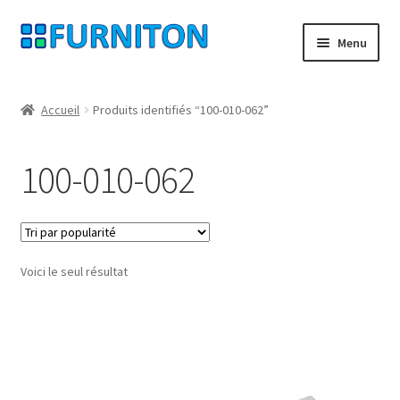
Aller
Aller
Menu
à
au
la
contenu
Mon compte
navigation
Accueil
Produits identifiés “100-010-062”
Nos partenaires
100-010-062
Protection des données
Droit de rétractation
Voici le seul résultat
Contact
Mentions légales
CONDITIONS GÉNÉRALES DE VENTE