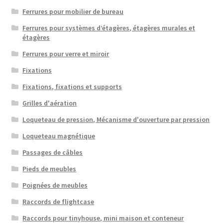
Ferrures pour mobilier de bureau
Ferrures pour systèmes d’étagères, étagères murales et
étagères
Ferrures pour verre et miroir
Fixations
Fixations, fixations et supports
Grilles d'aération
Loqueteau de pression, Mécanisme d'ouverture par pression
Loqueteau magnétique
Passages de câbles
Pieds de meubles
Poignées de meubles
Raccords de flightcase
Raccords pour tinyhouse, mini maison et conteneur