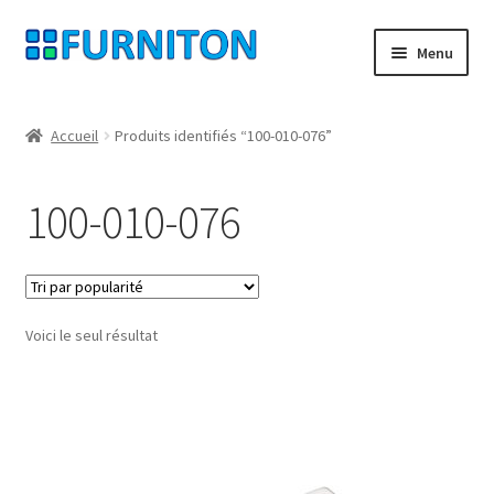
Aller
Aller
Menu
à
au
la
contenu
Mon compte
navigation
Accueil
Produits identifiés “100-010-076”
Nos partenaires
100-010-076
Protection des données
Droit de rétractation
Voici le seul résultat
Contact
Mentions légales
CONDITIONS GÉNÉRALES DE VENTE