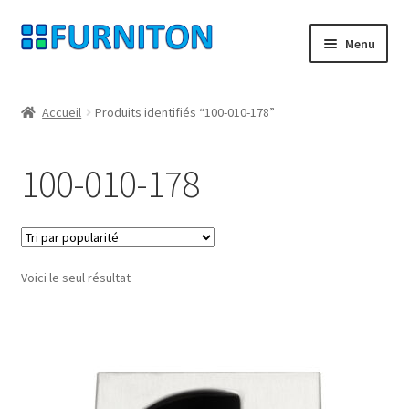
Aller
Aller
Menu
à
au
la
contenu
Mon compte
navigation
Accueil
Produits identifiés “100-010-178”
Nos partenaires
100-010-178
Protection des données
Droit de rétractation
Voici le seul résultat
Contact
Mentions légales
CONDITIONS GÉNÉRALES DE VENTE