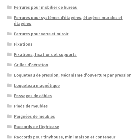
Ferrures pour mobilier de bureau
Ferrures pour systèmes d’étagères, étagères murales et
étagères
Ferrures pour verre et miroir
Fixations
Fixations, fixations et supports
Grilles d'aération
Loqueteau de pression, Mécanisme d'ouverture par pression
Loqueteau magnétique
Passages de câbles
Pieds de meubles
Poignées de meubles
Raccords de flightcase
Raccords pour tinyhouse, mini maison et conteneur