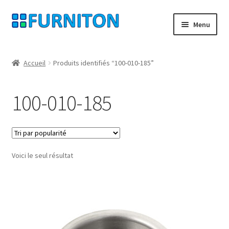
Aller
Aller
Menu
à
au
la
contenu
Mon compte
navigation
Accueil
Produits identifiés “100-010-185”
Nos partenaires
100-010-185
Protection des données
Droit de rétractation
Voici le seul résultat
Contact
Mentions légales
CONDITIONS GÉNÉRALES DE VENTE