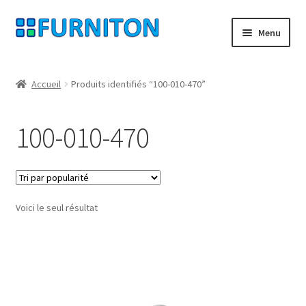
Aller
Aller
Menu
à
au
la
contenu
Mon compte
navigation
Accueil
Produits identifiés “100-010-470”
Nos partenaires
100-010-470
Protection des données
Droit de rétractation
Voici le seul résultat
Contact
Mentions légales
CONDITIONS GÉNÉRALES DE VENTE