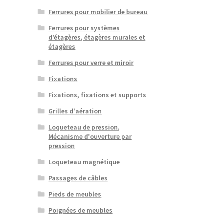
Ferrures pour mobilier de bureau
Ferrures pour systèmes
d’étagères, étagères murales et
étagères
Ferrures pour verre et miroir
Fixations
Fixations, fixations et supports
Grilles d'aération
Loqueteau de pression,
Mécanisme d'ouverture par
pression
Loqueteau magnétique
Passages de câbles
Pieds de meubles
Poignées de meubles