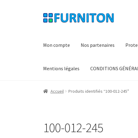
Aller
Aller
à
au
la
contenu
navigation
Mon compte
Nos partenaires
Prote
Mentions légales
CONDITIONS GÉNÉRAL
Accueil
Produits identifiés “100-012-245”
100-012-245