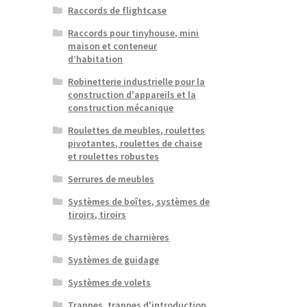
Raccords de flightcase
Raccords pour tinyhouse, mini
maison et conteneur
d’habitation
Robinetterie industrielle pour la
construction d'appareils et la
construction mécanique
Roulettes de meubles, roulettes
pivotantes, roulettes de chaise
et roulettes robustes
Serrures de meubles
Systèmes de boîtes, systèmes de
tiroirs, tiroirs
Systèmes de charnières
Systèmes de guidage
Systèmes de volets
Trappes, trappes d'introduction,