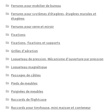
Ferrures pour mobilier de bureau
Ferrures pour systèmes d’étagères, étagères murales et
étagères
Ferrures pour verre et miroir
Fixations
Fixations, fixations et supports
Grilles d'aération
Loqueteau de pression, Mécanisme d'ouverture par pression
Loqueteau magnétique
Passages de câbles
Pieds de meubles
Poignées de meubles
Raccords de flightcase
Raccords pour tinyhouse, mini maison et conteneur