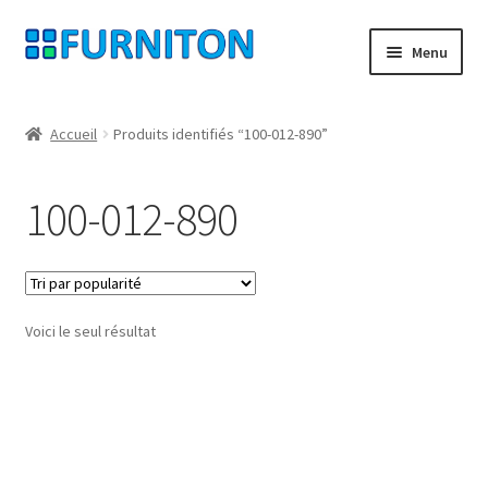
Aller
Aller
Menu
à
au
la
contenu
Mon compte
navigation
Accueil
Produits identifiés “100-012-890”
Nos partenaires
100-012-890
Protection des données
Droit de rétractation
Voici le seul résultat
Contact
Mentions légales
CONDITIONS GÉNÉRALES DE VENTE