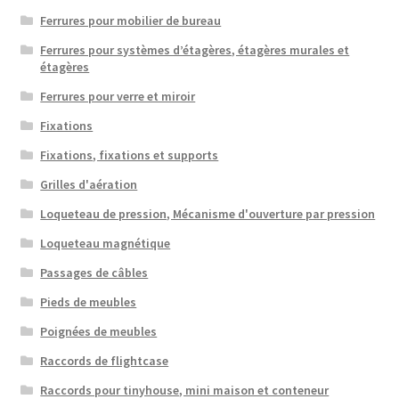
Ferrures pour mobilier de bureau
Ferrures pour systèmes d’étagères, étagères murales et
étagères
Ferrures pour verre et miroir
Fixations
Fixations, fixations et supports
Grilles d'aération
Loqueteau de pression, Mécanisme d'ouverture par pression
Loqueteau magnétique
Passages de câbles
Pieds de meubles
Poignées de meubles
Raccords de flightcase
Raccords pour tinyhouse, mini maison et conteneur