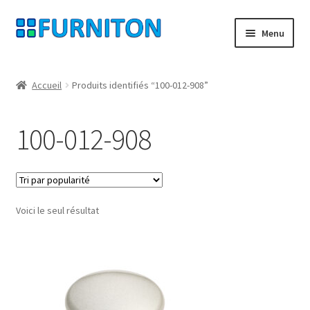
Aller
Aller
Menu
à
au
la
contenu
Mon compte
navigation
Accueil
Produits identifiés “100-012-908”
Nos partenaires
100-012-908
Protection des données
Droit de rétractation
Voici le seul résultat
Contact
Mentions légales
CONDITIONS GÉNÉRALES DE VENTE