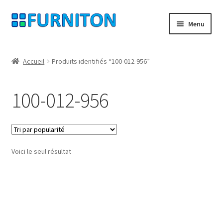
Aller
Aller
Menu
à
au
la
contenu
Mon compte
navigation
Accueil
Produits identifiés “100-012-956”
Nos partenaires
100-012-956
Protection des données
Droit de rétractation
Voici le seul résultat
Contact
Mentions légales
CONDITIONS GÉNÉRALES DE VENTE