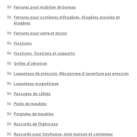
Ferrures pour mobilier de bureau
Ferrures pour systèmes d’étagères, étagères murales et
étagères
Ferrures pour verre et miroir
Fixations
Fixations, fixations et supports
Grilles d'aération
Loqueteau de pression, Mécanisme d'ouverture par pression
Loqueteau magnétique
Passages de câbles
Pieds de meubles
Poignées de meubles
Raccords de flightcase
Raccords pour tinyhouse, mini maison et conteneur