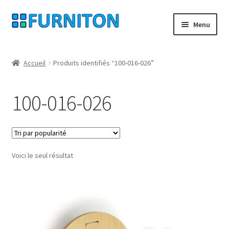
Aller
Aller
Menu
à
au
la
contenu
Mon compte
navigation
Accueil
Produits identifiés “100-016-026”
Nos partenaires
100-016-026
Protection des données
Droit de rétractation
Voici le seul résultat
Contact
Mentions légales
CONDITIONS GÉNÉRALES DE VENTE