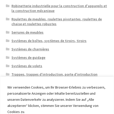
Robinetterie industrielle pour la construction d'appareils et
la construction mécanique
Roulettes de meubles, roulettes pivotantes, roulettes de
chaise et roulettes robustes
Serrures de meubles
Systèmes de boîtes, systèmes de tiroirs, tiroirs
Systèmes de charnières
Systèmes de guidage
Systèmes de volets
Trappes, trappes d'introduction, porte d'introduction
Wir verwenden Cookies, um Ihr Browser-Erlebnis zu verbessern,
personalisierte Anzeigen oder Inhalte bereitzustellen und
unseren Datenverkehr zu analysieren. Indem Sie auf „Alle
akzeptieren“ klicken, stimmen Sie unserer Verwendung von
© 2026 Eruon Trade UG, Germany, member of the ERUON
Cookies zu.