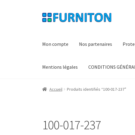
Aller
Aller
à
au
la
contenu
navigation
Mon compte
Nos partenaires
Prote
Mentions légales
CONDITIONS GÉNÉRAL
Accueil
Produits identifiés “100-017-237”
100-017-237