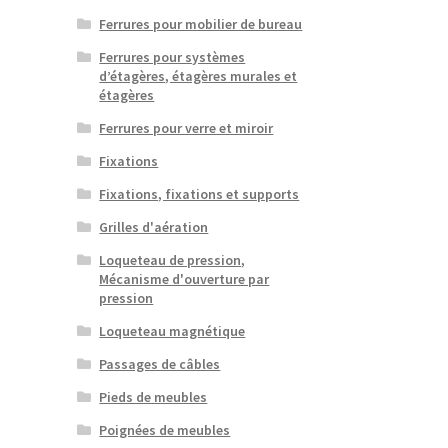
Ferrures pour mobilier de bureau
Ferrures pour systèmes
d’étagères, étagères murales et
étagères
Ferrures pour verre et miroir
Fixations
Fixations, fixations et supports
Grilles d'aération
Loqueteau de pression,
Mécanisme d'ouverture par
pression
Loqueteau magnétique
Passages de câbles
Pieds de meubles
Poignées de meubles