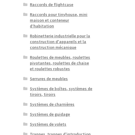
Raccords de flightcase
Raccords pour tinyhouse, mini
maison et conteneur
d’habitation
Robinetterie industrielle pour la
construction d'appareils et la
construction mécanique
Roulettes de meubles, roulettes
pivotantes, roulettes de chaise
et roulettes robustes
Serrures de meubles
Systèmes de boîtes, systèmes de
tiroirs, tiroirs
Systèmes de charnières
Systèmes de guidage
Systèmes de volets
Trappes, trappes d'introduction,