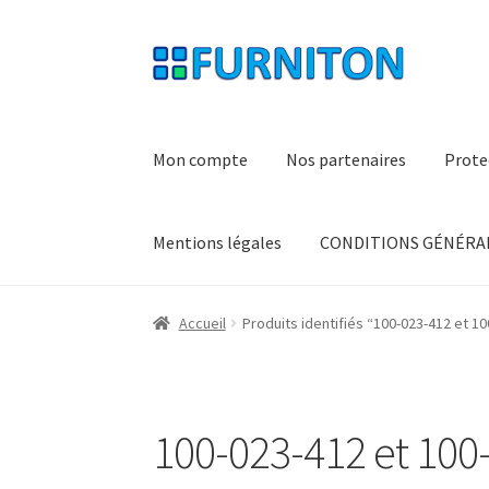
Aller
Aller
à
au
la
contenu
navigation
Mon compte
Nos partenaires
Prote
Mentions légales
CONDITIONS GÉNÉRAL
Accueil
Produits identifiés “100-023-412 et 1
100-023-412 et 100