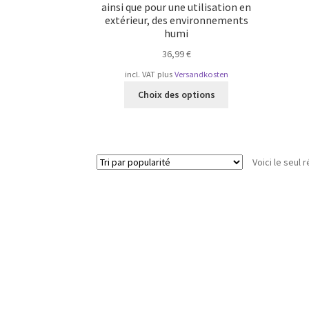
ainsi que pour une utilisation en
extérieur, des environnements
humi
36,99
€
incl. VAT
plus
Versandkosten
Ce
Choix des options
produit
a
plusieurs
variations.
Voici le seul r
Les
options
peuvent
être
choisies
sur
la
page
du
produit