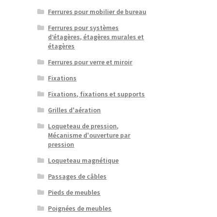
Ferrures pour mobilier de bureau
Ferrures pour systèmes
d’étagères, étagères murales et
étagères
Ferrures pour verre et miroir
Fixations
Fixations, fixations et supports
Grilles d'aération
Loqueteau de pression,
Mécanisme d'ouverture par
pression
Loqueteau magnétique
Passages de câbles
Pieds de meubles
Poignées de meubles