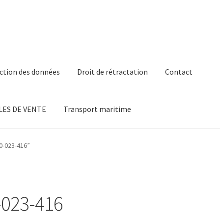
ction des données
Droit de rétractation
Contact
ES DE VENTE
Transport maritime
00-023-416”
-023-416