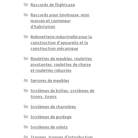
Raccords de flightcase
Raccords pour tinyhouse, mini
maison et conteneur
d’habitation
Robinetterie industrielle pour la
construction d'appareils et la
construction mécanique
Roulettes de meubles, roulettes
pivotantes, roulettes de chaise
et roulettes robustes
Serrures de meubles
Systèmes de boîtes, systèmes de
tiroirs, tiroirs
Systèmes de charnières
Systèmes de guidage
Systèmes de volets
Trappes, trappes d'introduction,