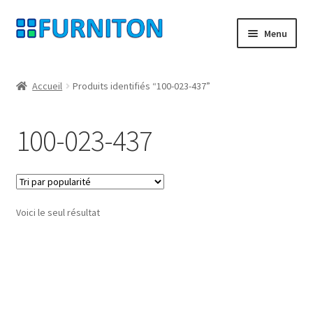
Aller
Aller
Menu
à
au
la
contenu
Mon compte
navigation
Accueil
Produits identifiés “100-023-437”
Nos partenaires
100-023-437
Protection des données
Droit de rétractation
Voici le seul résultat
Contact
Mentions légales
CONDITIONS GÉNÉRALES DE VENTE