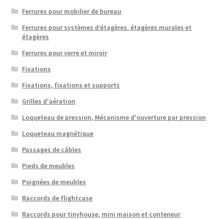
Ferrures pour mobilier de bureau
Ferrures pour systèmes d’étagères, étagères murales et
étagères
Ferrures pour verre et miroir
Fixations
Fixations, fixations et supports
Grilles d'aération
Loqueteau de pression, Mécanisme d'ouverture par pression
Loqueteau magnétique
Passages de câbles
Pieds de meubles
Poignées de meubles
Raccords de flightcase
Raccords pour tinyhouse, mini maison et conteneur