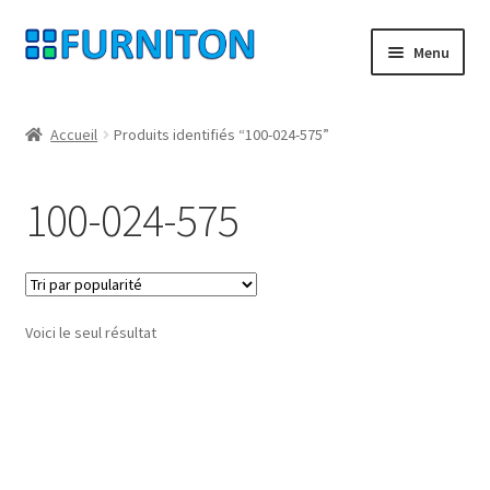
Aller
Aller
Menu
à
au
la
contenu
Mon compte
navigation
Accueil
Produits identifiés “100-024-575”
Nos partenaires
100-024-575
Protection des données
Droit de rétractation
Voici le seul résultat
Contact
Mentions légales
CONDITIONS GÉNÉRALES DE VENTE