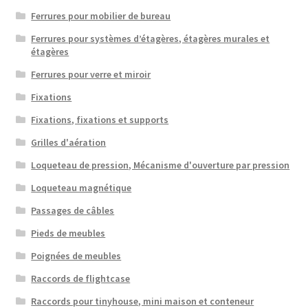
Ferrures pour mobilier de bureau
Ferrures pour systèmes d’étagères, étagères murales et
étagères
Ferrures pour verre et miroir
Fixations
Fixations, fixations et supports
Grilles d'aération
Loqueteau de pression, Mécanisme d'ouverture par pression
Loqueteau magnétique
Passages de câbles
Pieds de meubles
Poignées de meubles
Raccords de flightcase
Raccords pour tinyhouse, mini maison et conteneur