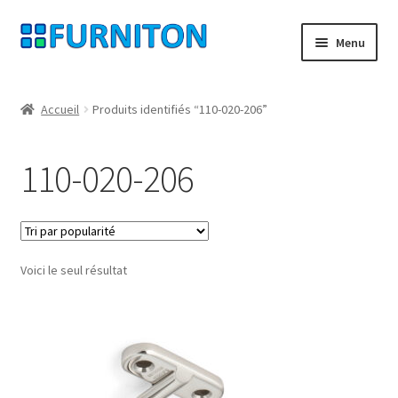
Aller
Aller
Menu
à
au
la
contenu
Mon compte
navigation
Accueil
Produits identifiés “110-020-206”
Nos partenaires
110-020-206
Protection des données
Droit de rétractation
Voici le seul résultat
Contact
Mentions légales
CONDITIONS GÉNÉRALES DE VENTE