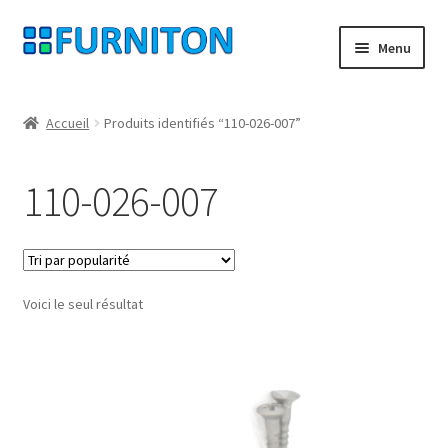
Aller
Aller
Menu
à
au
la
contenu
Mon compte
navigation
Accueil
Produits identifiés “110-026-007”
Nos partenaires
110-026-007
Protection des données
Droit de rétractation
Voici le seul résultat
Contact
Mentions légales
CONDITIONS GÉNÉRALES DE VENTE