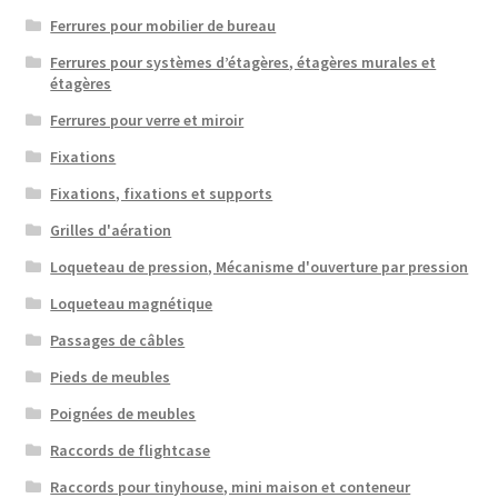
Ferrures pour mobilier de bureau
Ferrures pour systèmes d’étagères, étagères murales et
étagères
Ferrures pour verre et miroir
Fixations
Fixations, fixations et supports
Grilles d'aération
Loqueteau de pression, Mécanisme d'ouverture par pression
Loqueteau magnétique
Passages de câbles
Pieds de meubles
Poignées de meubles
Raccords de flightcase
Raccords pour tinyhouse, mini maison et conteneur