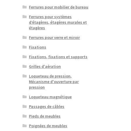
Ferrures pour mobilier de bureau
Ferrures pour systèmes
d’étagères, étagères murales et
étagères
Ferrures pour verre et miroir
Fixations
Fixations, fixations et supports
Grilles d'aération
Loqueteau de pression,
Mécanisme d'ouverture par
pression
Loqueteau magnétique
Passages de câbles
Pieds de meubles
Poignées de meubles