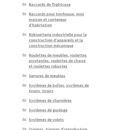
Raccords de flightcase
Raccords pour tinyhouse, mini
maison et conteneur
d’habitation
Robinetterie industrielle pour la
construction d'appareils et la
construction mécanique
Roulettes de meubles, roulettes
pivotantes, roulettes de chaise
et roulettes robustes
Serrures de meubles
Systèmes de boîtes, systèmes de
tiroirs, tiroirs
Systèmes de charnières
Systèmes de guidage
Systèmes de volets
Trappes, trappes d'introduction,