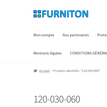
Aller
Aller
à
au
la
contenu
navigation
Mon compte
Nos partenaires
Prote
Mentions légales
CONDITIONS GÉNÉRAL
Accueil
Produits identifiés “120-030-060”
120-030-060