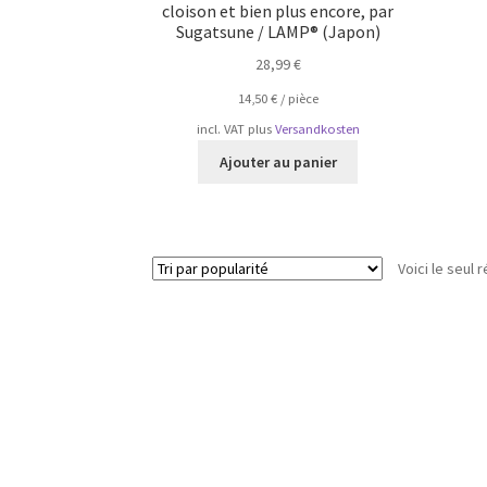
cloison et bien plus encore, par
Sugatsune / LAMP® (Japon)
28,99
€
14,50
€
/
pièce
incl. VAT
plus
Versandkosten
Ajouter au panier
Voici le seul r