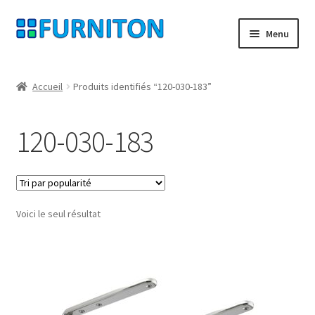
Aller
Aller
Menu
à
au
la
contenu
Mon compte
navigation
Accueil
Produits identifiés “120-030-183”
Nos partenaires
120-030-183
Protection des données
Droit de rétractation
Voici le seul résultat
Contact
Mentions légales
CONDITIONS GÉNÉRALES DE VENTE