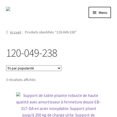
Aller
Aller
Menu
à
au
la
contenu
Mon compte
navigation
Accueil
Produits identifiés “120-049-238”
Nos partenaires
120-049-238
Protection des données
Droit de rétractation
Trié
3 résultats affichés
Contact
par
popularité
Mentions légales
CONDITIONS GÉNÉRALES DE VENTE