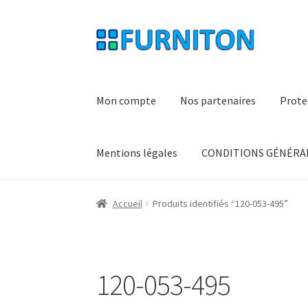
Aller
Aller
à
au
la
contenu
navigation
Mon compte
Nos partenaires
Prote
Mentions légales
CONDITIONS GÉNÉRAL
Accueil
Produits identifiés “120-053-495”
120-053-495