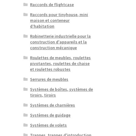
Raccords de flightcase
Raccords pour tinyhouse, mini
maison et conteneur
d’habitation
Robinetterie industrielle pour la
construction d'appareils et la
construction mécanique
Roulettes de meubles, roulettes
pivotantes, roulettes de chaise
et roulettes robustes
Serrures de meubles
Systèmes de boîtes, systèmes de
tiroirs, tiroirs
Systèmes de charnières
Systèmes de guidage
Systèmes de volets
Trappes, trappes d'introduction,