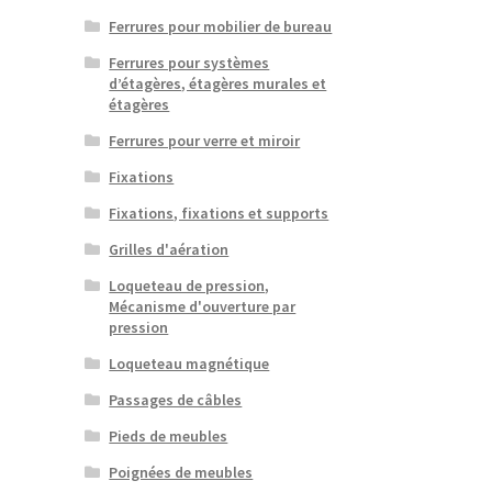
Ferrures pour mobilier de bureau
Ferrures pour systèmes
d’étagères, étagères murales et
étagères
Ferrures pour verre et miroir
Fixations
Fixations, fixations et supports
Grilles d'aération
Loqueteau de pression,
Mécanisme d'ouverture par
pression
Loqueteau magnétique
Passages de câbles
Pieds de meubles
Poignées de meubles