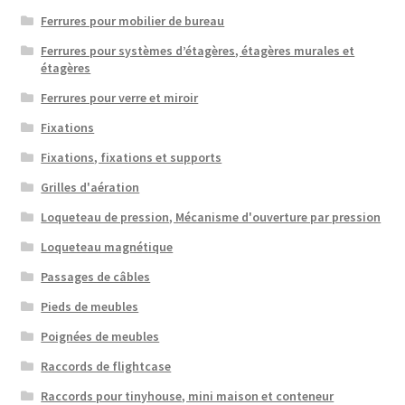
Ferrures pour mobilier de bureau
Ferrures pour systèmes d’étagères, étagères murales et
étagères
Ferrures pour verre et miroir
Fixations
Fixations, fixations et supports
Grilles d'aération
Loqueteau de pression, Mécanisme d'ouverture par pression
Loqueteau magnétique
Passages de câbles
Pieds de meubles
Poignées de meubles
Raccords de flightcase
Raccords pour tinyhouse, mini maison et conteneur