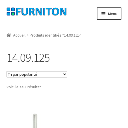
Aller
Aller
Menu
à
au
la
contenu
Mon compte
navigation
Accueil
Produits identifiés “14.09.125”
Nos partenaires
14.09.125
Protection des données
Droit de rétractation
Voici le seul résultat
Contact
Mentions légales
CONDITIONS GÉNÉRALES DE VENTE