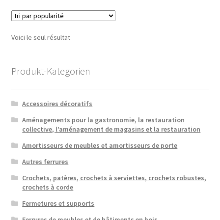
variatio
Les
option
Voici le seul résultat
peuven
être
choisie
Produkt-Kategorien
sur
la
Accessoires décoratifs
page
du
Aménagements pour la gastronomie, la restauration
collective, l’aménagement de magasins et la restauration
produit
Amortisseurs de meubles et amortisseurs de porte
Autres ferrures
Crochets, patères, crochets à serviettes, crochets robustes,
crochets à corde
Fermetures et supports
Ferrures de meubles et de bâtiments en bois