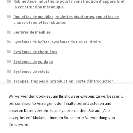
Robinetterie industrielle pour la construction d'appareils et
la construction mécanique
Roulettes de meubles, roulettes pivotantes, roulettes de
chaise et roulettes robustes
Serrures de meubles
Systèmes de boîtes, systèmes de tiroirs, tiroirs
Systèmes de charnières
Systèmes de guidage
Systèmes de volets
Trappes, trappes d'introduction, porte d'introduction
Wir verwenden Cookies, um Ihr Browser-Erlebnis zu verbessern,
personalisierte Anzeigen oder Inhalte bereitzustellen und
unseren Datenverkehr zu analysieren. Indem Sie auf „Alle
akzeptieren“ klicken, stimmen Sie unserer Verwendung von
© 2026 Eruon Trade UG, Germany, member of the ERUON
Cookies zu.
Group. High quality Furniture Fittings and Components