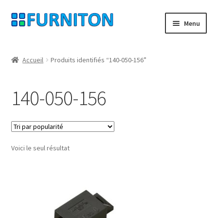
Aller
Aller
Menu
à
au
la
contenu
Mon compte
navigation
Accueil
Produits identifiés “140-050-156”
Nos partenaires
140-050-156
Protection des données
Droit de rétractation
Voici le seul résultat
Contact
Mentions légales
CONDITIONS GÉNÉRALES DE VENTE