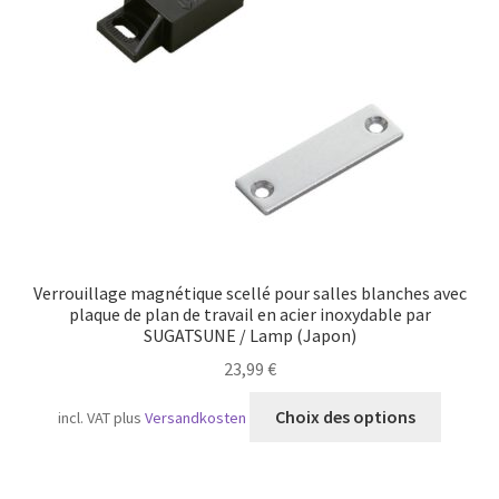
Transport maritime
Verrouillage magnétique scellé pour salles blanches avec
plaque de plan de travail en acier inoxydable par
SUGATSUNE / Lamp (Japon)
23,99
€
Ce
Choix des options
incl. VAT
plus
Versandkosten
produit
a
plusieu