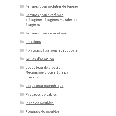
Ferrures pour mobilier de bureau
Ferrures pour systèmes
d’étagères, étagères murales et
étagères
Ferrures pour verre et miroir
Fixations
Fixations, fixations et supports
Grilles d'aération
Loqueteau de pression,
Mécanisme d'ouverture par
pression
Loqueteau magnétique
Passages de câbles
Pieds de meubles
Poignées de meubles