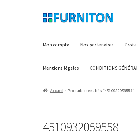
Aller
Aller
à
au
la
contenu
navigation
Mon compte
Nos partenaires
Prote
Mentions légales
CONDITIONS GÉNÉRAL
Accueil
Produits identifiés “4510932059558”
4510932059558