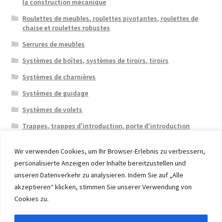
la construction mécanique
Roulettes de meubles, roulettes pivotantes, roulettes de
chaise et roulettes robustes
Serrures de meubles
Systèmes de boîtes, systèmes de tiroirs, tiroirs
Systèmes de charnières
Systèmes de guidage
Systèmes de volets
Trappes, trappes d'introduction, porte d'introduction
Wir verwenden Cookies, um Ihr Browser-Erlebnis zu verbessern,
personalisierte Anzeigen oder Inhalte bereitzustellen und
unseren Datenverkehr zu analysieren. Indem Sie auf „Alle
akzeptieren“ klicken, stimmen Sie unserer Verwendung von
© 2026 Eruon Trade UG, Germany, member of the ERUON
Cookies zu.
Group. High quality Furniture Fittings and Components