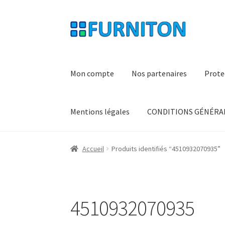
Aller
Aller
à
au
la
contenu
navigation
Mon compte
Nos partenaires
Prote
Mentions légales
CONDITIONS GÉNÉRAL
Accueil
Produits identifiés “4510932070935”
4510932070935