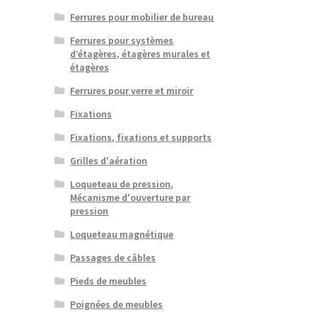
Ferrures pour mobilier de bureau
Ferrures pour systèmes
d’étagères, étagères murales et
étagères
Ferrures pour verre et miroir
Fixations
Fixations, fixations et supports
Grilles d'aération
Loqueteau de pression,
Mécanisme d'ouverture par
pression
Loqueteau magnétique
Passages de câbles
Pieds de meubles
Poignées de meubles