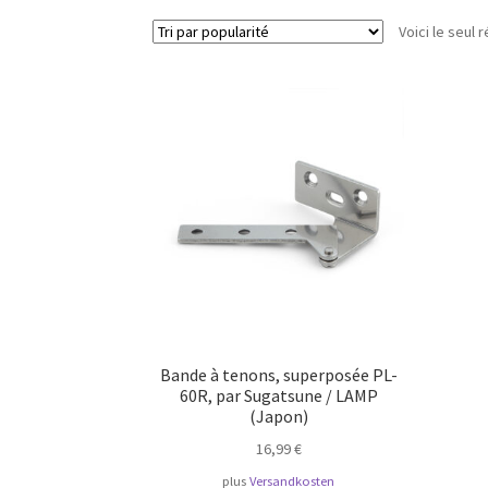
Voici le seul r
Bande à tenons, superposée PL-
60R, par Sugatsune / LAMP
(Japon)
16,99
€
plus
Versandkosten