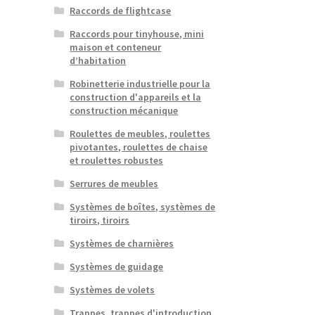
Raccords de flightcase
Raccords pour tinyhouse, mini
maison et conteneur
d’habitation
Robinetterie industrielle pour la
construction d'appareils et la
construction mécanique
Roulettes de meubles, roulettes
pivotantes, roulettes de chaise
et roulettes robustes
Serrures de meubles
Systèmes de boîtes, systèmes de
tiroirs, tiroirs
Systèmes de charnières
Systèmes de guidage
Systèmes de volets
Trappes, trappes d'introduction,