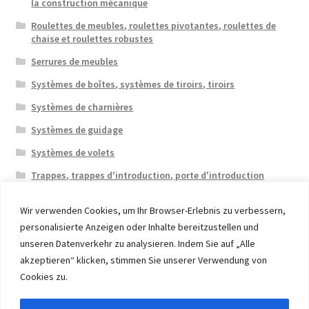
la construction mécanique
Roulettes de meubles, roulettes pivotantes, roulettes de
chaise et roulettes robustes
Serrures de meubles
Systèmes de boîtes, systèmes de tiroirs, tiroirs
Systèmes de charnières
Systèmes de guidage
Systèmes de volets
Trappes, trappes d'introduction, porte d'introduction
Wir verwenden Cookies, um Ihr Browser-Erlebnis zu verbessern,
personalisierte Anzeigen oder Inhalte bereitzustellen und
unseren Datenverkehr zu analysieren. Indem Sie auf „Alle
akzeptieren“ klicken, stimmen Sie unserer Verwendung von
© 2026 Eruon Trade UG, Germany, member of the ERUON
Cookies zu.
Group. High quality Furniture Fittings and Components