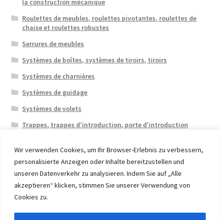
la construction mécanique
Roulettes de meubles, roulettes pivotantes, roulettes de
chaise et roulettes robustes
Serrures de meubles
Systèmes de boîtes, systèmes de tiroirs, tiroirs
Systèmes de charnières
Systèmes de guidage
Systèmes de volets
Trappes, trappes d'introduction, porte d'introduction
Wir verwenden Cookies, um Ihr Browser-Erlebnis zu verbessern,
personalisierte Anzeigen oder Inhalte bereitzustellen und
unseren Datenverkehr zu analysieren. Indem Sie auf „Alle
akzeptieren“ klicken, stimmen Sie unserer Verwendung von
© 2026 Eruon Trade UG, Germany, member of the ERUON
Cookies zu.
Group. High quality Furniture Fittings and Components