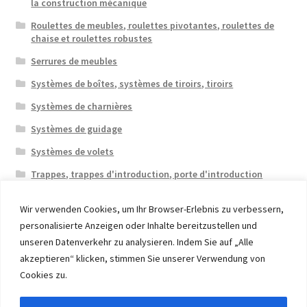
la construction mécanique
Roulettes de meubles, roulettes pivotantes, roulettes de
chaise et roulettes robustes
Serrures de meubles
Systèmes de boîtes, systèmes de tiroirs, tiroirs
Systèmes de charnières
Systèmes de guidage
Systèmes de volets
Trappes, trappes d'introduction, porte d'introduction
Wir verwenden Cookies, um Ihr Browser-Erlebnis zu verbessern,
personalisierte Anzeigen oder Inhalte bereitzustellen und
unseren Datenverkehr zu analysieren. Indem Sie auf „Alle
akzeptieren“ klicken, stimmen Sie unserer Verwendung von
© 2026 Eruon Trade UG, Germany, member of the ERUON
Cookies zu.
Group. High quality Furniture Fittings and Components