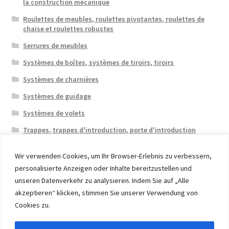
la construction mécanique
Roulettes de meubles, roulettes pivotantes, roulettes de
chaise et roulettes robustes
Serrures de meubles
Systèmes de boîtes, systèmes de tiroirs, tiroirs
Systèmes de charnières
Systèmes de guidage
Systèmes de volets
Trappes, trappes d'introduction, porte d'introduction
Wir verwenden Cookies, um Ihr Browser-Erlebnis zu verbessern,
personalisierte Anzeigen oder Inhalte bereitzustellen und
unseren Datenverkehr zu analysieren. Indem Sie auf „Alle
akzeptieren“ klicken, stimmen Sie unserer Verwendung von
© 2026 Eruon Trade UG, Germany, member of the ERUON
Cookies zu.
Group. High quality Furniture Fittings and Components