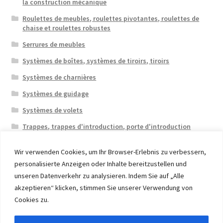
la construction mécanique
Roulettes de meubles, roulettes pivotantes, roulettes de
chaise et roulettes robustes
Serrures de meubles
Systèmes de boîtes, systèmes de tiroirs, tiroirs
Systèmes de charnières
Systèmes de guidage
Systèmes de volets
Trappes, trappes d'introduction, porte d'introduction
Wir verwenden Cookies, um Ihr Browser-Erlebnis zu verbessern,
personalisierte Anzeigen oder Inhalte bereitzustellen und
unseren Datenverkehr zu analysieren. Indem Sie auf „Alle
akzeptieren“ klicken, stimmen Sie unserer Verwendung von
© 2026 Eruon Trade UG, Germany, member of the ERUON
Cookies zu.
Group. High quality Furniture Fittings and Components