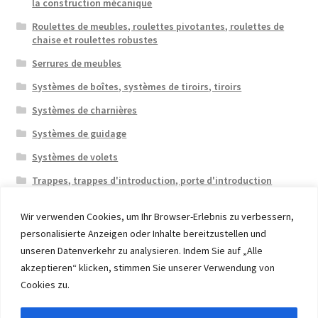
la construction mécanique
Roulettes de meubles, roulettes pivotantes, roulettes de
chaise et roulettes robustes
Serrures de meubles
Systèmes de boîtes, systèmes de tiroirs, tiroirs
Systèmes de charnières
Systèmes de guidage
Systèmes de volets
Trappes, trappes d'introduction, porte d'introduction
Wir verwenden Cookies, um Ihr Browser-Erlebnis zu verbessern,
personalisierte Anzeigen oder Inhalte bereitzustellen und
unseren Datenverkehr zu analysieren. Indem Sie auf „Alle
akzeptieren“ klicken, stimmen Sie unserer Verwendung von
© 2026 Eruon Trade UG, Germany, member of the ERUON
Cookies zu.
Group. High quality Furniture Fittings and Components