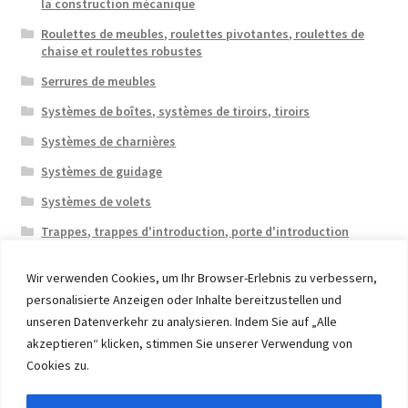
la construction mécanique
Roulettes de meubles, roulettes pivotantes, roulettes de
chaise et roulettes robustes
Serrures de meubles
Systèmes de boîtes, systèmes de tiroirs, tiroirs
Systèmes de charnières
Systèmes de guidage
Systèmes de volets
Trappes, trappes d'introduction, porte d'introduction
Wir verwenden Cookies, um Ihr Browser-Erlebnis zu verbessern,
personalisierte Anzeigen oder Inhalte bereitzustellen und
unseren Datenverkehr zu analysieren. Indem Sie auf „Alle
akzeptieren“ klicken, stimmen Sie unserer Verwendung von
© 2026 Eruon Trade UG, Germany, member of the ERUON
Cookies zu.
Group. High quality Furniture Fittings and Components