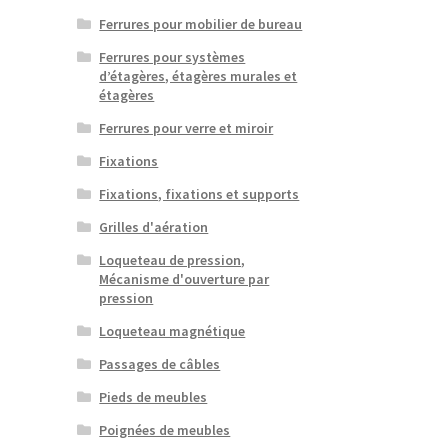
Ferrures pour mobilier de bureau
Ferrures pour systèmes
d’étagères, étagères murales et
étagères
Ferrures pour verre et miroir
Fixations
Fixations, fixations et supports
Grilles d'aération
Loqueteau de pression,
Mécanisme d'ouverture par
pression
Loqueteau magnétique
Passages de câbles
Pieds de meubles
Poignées de meubles