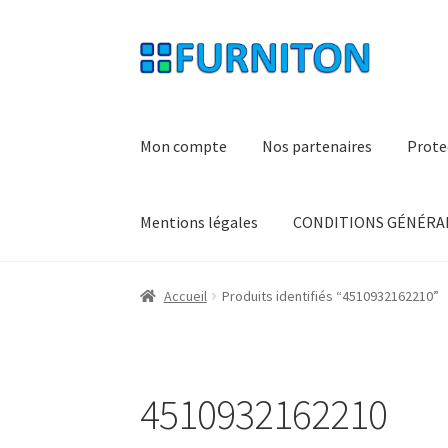
Aller
Aller
à
au
la
contenu
navigation
Mon compte
Nos partenaires
Prote
Mentions légales
CONDITIONS GÉNÉRAL
Accueil
Produits identifiés “4510932162210”
4510932162210