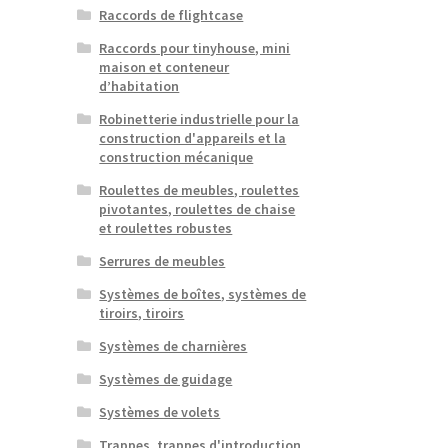
Raccords de flightcase
Raccords pour tinyhouse, mini
maison et conteneur
d’habitation
Robinetterie industrielle pour la
construction d'appareils et la
construction mécanique
Roulettes de meubles, roulettes
pivotantes, roulettes de chaise
et roulettes robustes
Serrures de meubles
Systèmes de boîtes, systèmes de
tiroirs, tiroirs
Systèmes de charnières
Systèmes de guidage
Systèmes de volets
Trappes, trappes d'introduction,