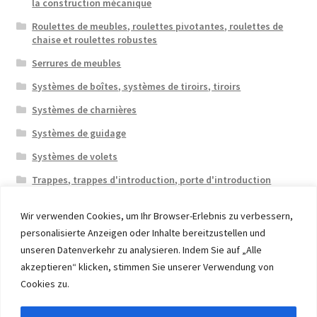
la construction mécanique
Roulettes de meubles, roulettes pivotantes, roulettes de
chaise et roulettes robustes
Serrures de meubles
Systèmes de boîtes, systèmes de tiroirs, tiroirs
Systèmes de charnières
Systèmes de guidage
Systèmes de volets
Trappes, trappes d'introduction, porte d'introduction
Wir verwenden Cookies, um Ihr Browser-Erlebnis zu verbessern,
personalisierte Anzeigen oder Inhalte bereitzustellen und
unseren Datenverkehr zu analysieren. Indem Sie auf „Alle
akzeptieren“ klicken, stimmen Sie unserer Verwendung von
© 2026 Eruon Trade UG, Germany, member of the ERUON
Cookies zu.
Group. High quality Furniture Fittings and Components