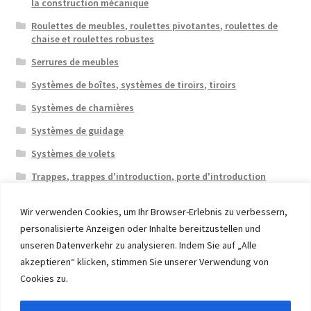
la construction mécanique
Roulettes de meubles, roulettes pivotantes, roulettes de
chaise et roulettes robustes
Serrures de meubles
Systèmes de boîtes, systèmes de tiroirs, tiroirs
Systèmes de charnières
Systèmes de guidage
Systèmes de volets
Trappes, trappes d'introduction, porte d'introduction
Wir verwenden Cookies, um Ihr Browser-Erlebnis zu verbessern,
personalisierte Anzeigen oder Inhalte bereitzustellen und
unseren Datenverkehr zu analysieren. Indem Sie auf „Alle
akzeptieren“ klicken, stimmen Sie unserer Verwendung von
© 2026 Eruon Trade UG, Germany, member of the ERUON
Cookies zu.
Group. High quality Furniture Fittings and Components