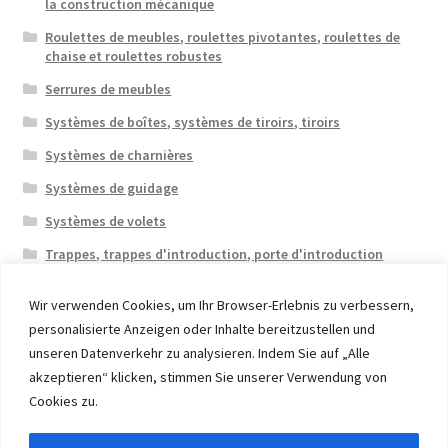
la construction mécanique
Roulettes de meubles, roulettes pivotantes, roulettes de
chaise et roulettes robustes
Serrures de meubles
Systèmes de boîtes, systèmes de tiroirs, tiroirs
Systèmes de charnières
Systèmes de guidage
Systèmes de volets
Trappes, trappes d'introduction, porte d'introduction
Wir verwenden Cookies, um Ihr Browser-Erlebnis zu verbessern,
personalisierte Anzeigen oder Inhalte bereitzustellen und
unseren Datenverkehr zu analysieren. Indem Sie auf „Alle
akzeptieren“ klicken, stimmen Sie unserer Verwendung von
© 2026 Eruon Trade UG, Germany, member of the ERUON
Cookies zu.
Group. High quality Furniture Fittings and Components