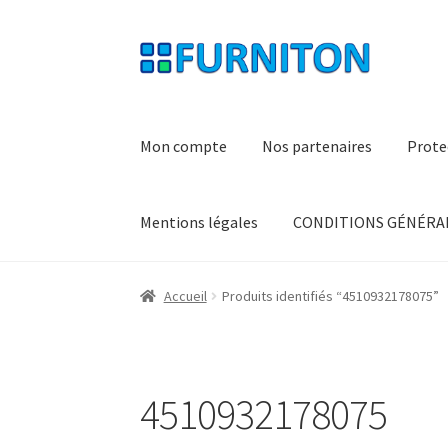
Aller
Aller
à
au
la
contenu
navigation
Mon compte
Nos partenaires
Prote
Mentions légales
CONDITIONS GÉNÉRAL
Accueil
Produits identifiés “4510932178075”
4510932178075