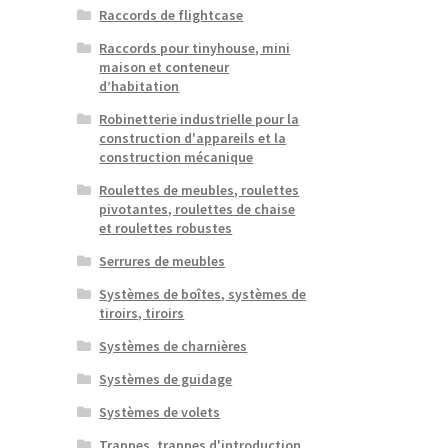
Raccords de flightcase
Raccords pour tinyhouse, mini
maison et conteneur
d’habitation
Robinetterie industrielle pour la
construction d'appareils et la
construction mécanique
Roulettes de meubles, roulettes
pivotantes, roulettes de chaise
et roulettes robustes
Serrures de meubles
Systèmes de boîtes, systèmes de
tiroirs, tiroirs
Systèmes de charnières
Systèmes de guidage
Systèmes de volets
Trappes, trappes d'introduction,