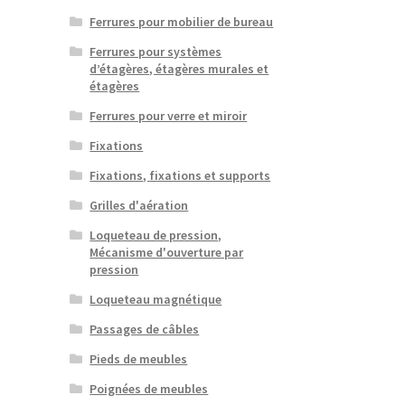
Ferrures pour mobilier de bureau
Ferrures pour systèmes
d’étagères, étagères murales et
étagères
Ferrures pour verre et miroir
Fixations
Fixations, fixations et supports
Grilles d'aération
Loqueteau de pression,
Mécanisme d'ouverture par
pression
Loqueteau magnétique
Passages de câbles
Pieds de meubles
Poignées de meubles