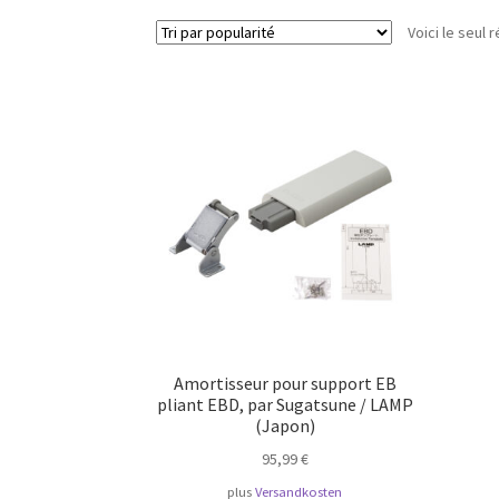
Voici le seul r
Amortisseur pour support EB
pliant EBD, par Sugatsune / LAMP
(Japon)
95,99
€
plus
Versandkosten