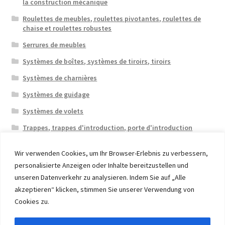
la construction mécanique
Roulettes de meubles, roulettes pivotantes, roulettes de
chaise et roulettes robustes
Serrures de meubles
Systèmes de boîtes, systèmes de tiroirs, tiroirs
Systèmes de charnières
Systèmes de guidage
Systèmes de volets
Trappes, trappes d'introduction, porte d'introduction
Wir verwenden Cookies, um Ihr Browser-Erlebnis zu verbessern,
personalisierte Anzeigen oder Inhalte bereitzustellen und
unseren Datenverkehr zu analysieren. Indem Sie auf „Alle
akzeptieren“ klicken, stimmen Sie unserer Verwendung von
© 2026 Eruon Trade UG, Germany, member of the ERUON
Cookies zu.
Group. High quality Furniture Fittings and Components