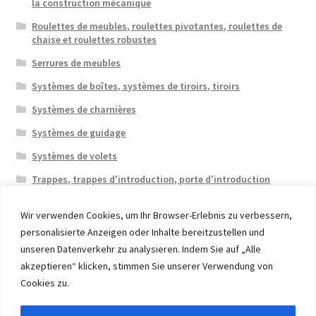
la construction mécanique
Roulettes de meubles, roulettes pivotantes, roulettes de
chaise et roulettes robustes
Serrures de meubles
Systèmes de boîtes, systèmes de tiroirs, tiroirs
Systèmes de charnières
Systèmes de guidage
Systèmes de volets
Trappes, trappes d'introduction, porte d'introduction
Wir verwenden Cookies, um Ihr Browser-Erlebnis zu verbessern,
personalisierte Anzeigen oder Inhalte bereitzustellen und
unseren Datenverkehr zu analysieren. Indem Sie auf „Alle
akzeptieren“ klicken, stimmen Sie unserer Verwendung von
© 2026 Eruon Trade UG, Germany, member of the ERUON
Cookies zu.
Group. High quality Furniture Fittings and Components