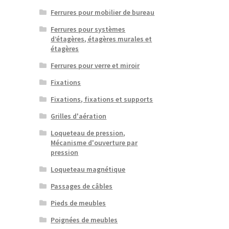
Ferrures pour mobilier de bureau
Ferrures pour systèmes
d’étagères, étagères murales et
étagères
Ferrures pour verre et miroir
Fixations
Fixations, fixations et supports
Grilles d'aération
Loqueteau de pression,
Mécanisme d'ouverture par
pression
Loqueteau magnétique
Passages de câbles
Pieds de meubles
Poignées de meubles