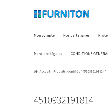
Aller
Aller
à
au
la
contenu
navigation
Mon compte
Nos partenaires
Prote
Mentions légales
CONDITIONS GÉNÉRAL
Accueil
Produits identifiés “4510932191814”
4510932191814