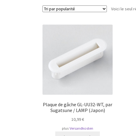
Voici le seul r
Plaque de gâche GL-UU32-WT, par
Sugatsune / LAMP (Japon)
10,99
€
plus
Versandkosten