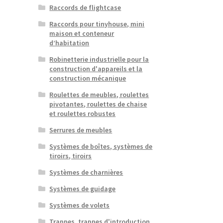
Raccords de flightcase
Raccords pour tinyhouse, mini
maison et conteneur
d’habitation
Robinetterie industrielle pour la
construction d'appareils et la
construction mécanique
Roulettes de meubles, roulettes
pivotantes, roulettes de chaise
et roulettes robustes
Serrures de meubles
Systèmes de boîtes, systèmes de
tiroirs, tiroirs
Systèmes de charnières
Systèmes de guidage
Systèmes de volets
Trappes, trappes d'introduction,