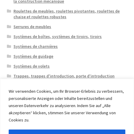
la construction mécanique
Roulettes de meubles, roulettes pivotantes, roulettes de
chaise et roulettes robustes
Serrures de meubles
Systèmes de boîtes, systèmes de tiroirs, tiroirs
Systèmes de charnières
Systèmes de guidage
Systèmes de volets
Trappes, trappes d'introduction, porte d'introduction
Wir verwenden Cookies, um Ihr Browser-Erlebnis zu verbessern,
personalisierte Anzeigen oder Inhalte bereitzustellen und
unseren Datenverkehr zu analysieren. Indem Sie auf „Alle
akzeptieren“ klicken, stimmen Sie unserer Verwendung von
© 2026 Eruon Trade UG, Germany, member of the ERUON
Cookies zu.
Group. High quality Furniture Fittings and Components