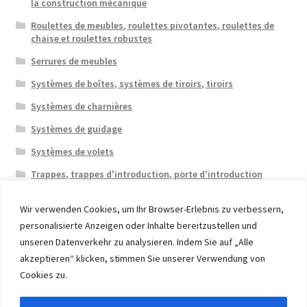
la construction mécanique
Roulettes de meubles, roulettes pivotantes, roulettes de
chaise et roulettes robustes
Serrures de meubles
Systèmes de boîtes, systèmes de tiroirs, tiroirs
Systèmes de charnières
Systèmes de guidage
Systèmes de volets
Trappes, trappes d'introduction, porte d'introduction
Wir verwenden Cookies, um Ihr Browser-Erlebnis zu verbessern,
personalisierte Anzeigen oder Inhalte bereitzustellen und
unseren Datenverkehr zu analysieren. Indem Sie auf „Alle
akzeptieren“ klicken, stimmen Sie unserer Verwendung von
© 2026 Eruon Trade UG, Germany, member of the ERUON
Cookies zu.
Group. High quality Furniture Fittings and Components