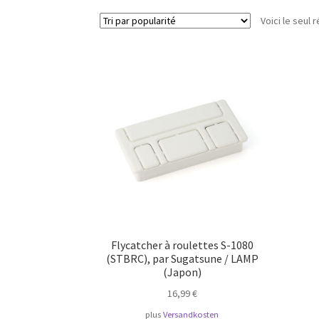
Voici le seul r
Flycatcher à roulettes S-1080
(STBRC), par Sugatsune / LAMP
(Japon)
16,99
€
plus
Versandkosten