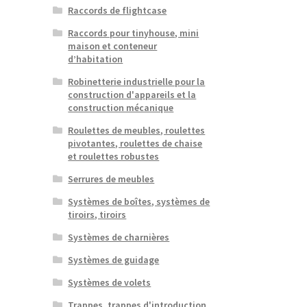
Raccords de flightcase
Raccords pour tinyhouse, mini
maison et conteneur
d’habitation
Robinetterie industrielle pour la
construction d'appareils et la
construction mécanique
Roulettes de meubles, roulettes
pivotantes, roulettes de chaise
et roulettes robustes
Serrures de meubles
Systèmes de boîtes, systèmes de
tiroirs, tiroirs
Systèmes de charnières
Systèmes de guidage
Systèmes de volets
Trappes, trappes d'introduction,