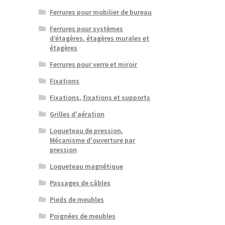
Ferrures pour mobilier de bureau
Ferrures pour systèmes
d’étagères, étagères murales et
étagères
Ferrures pour verre et miroir
Fixations
Fixations, fixations et supports
Grilles d'aération
Loqueteau de pression,
Mécanisme d'ouverture par
pression
Loqueteau magnétique
Passages de câbles
Pieds de meubles
Poignées de meubles