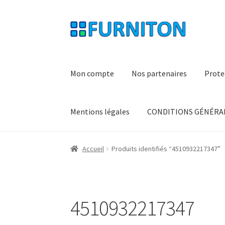
Aller
Aller
à
au
la
contenu
navigation
Mon compte
Nos partenaires
Prote
Mentions légales
CONDITIONS GÉNÉRAL
Accueil
Produits identifiés “4510932217347”
4510932217347