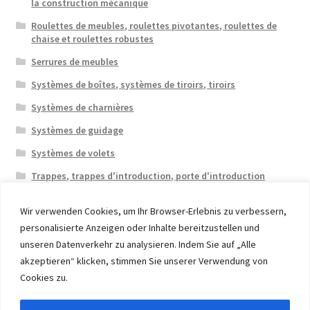
la construction mécanique
Roulettes de meubles, roulettes pivotantes, roulettes de
chaise et roulettes robustes
Serrures de meubles
Systèmes de boîtes, systèmes de tiroirs, tiroirs
Systèmes de charnières
Systèmes de guidage
Systèmes de volets
Trappes, trappes d'introduction, porte d'introduction
Wir verwenden Cookies, um Ihr Browser-Erlebnis zu verbessern,
personalisierte Anzeigen oder Inhalte bereitzustellen und
unseren Datenverkehr zu analysieren. Indem Sie auf „Alle
akzeptieren“ klicken, stimmen Sie unserer Verwendung von
© 2026 Eruon Trade UG, Germany, member of the ERUON
Cookies zu.
Group. High quality Furniture Fittings and Components